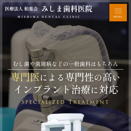
むし歯や歯周病などの一般歯科はもちろん
専門医
専門性
高
による
の
い
インプラント治療
対応
に
Specialized Treatment