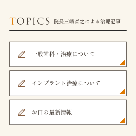
☆栗沢院：
月・火・水・金曜日の9時
～12時までの診療
木・土・日曜日・
TOPICS
祝日・8月26日（水）：休診
院長三嶋直之による治療記事
☆患者様へ：みしま歯科医院7条院で
は現在患者様の
受診人数を制限
してお
ります。予約のない方は改めて予約し
一般歯科・治療について
ていただくか、もしくは診療をお断り
させていただくことがありますことを
ご理解ください。
インプラント治療について
お口の最新情報