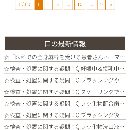
1 / 60
1
2
3
...
10
...
>
»
口の最新情報
☆「医科での全身麻酔を受ける患者さんへーマウスプロテクター」
☆検査・処置に関する疑問：Q;妊娠中＆授乳中のエックス線検査は、子どもにどのような影響を及ぼす?
☆検査・処置に関する疑問：Q;ブラッシングやポケット内のプラーク除去で菌血症が起こる？
☆検査・処置に関する疑問：Q;スケ一リングで歯(歯冠および歯根)の表面は影響を受ける?
☆検査・処置に関する疑問：Q;フッ化物配合歯磨剤使用後の口腔ケアとフッ化物残留量の関係性は？
☆検査・処置に関する疑問：Q;ブラッシング後にうがいを少なくすることで口腔内にどれくら フッ化物が残る?
☆検査・処置に関する疑問：Q;フッ化物洗口液とフッ化物ジェル、う蝕予防に効果的なのは?