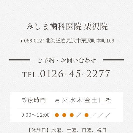
みしま歯科医院 栗沢院
〒068-0127 北海道岩見沢市栗沢町本町109
ご予約・お問い合わせ
0126-45-2277
tel.
診療時間
月
火
水
木
金
土
日
祝
9:00～12:00
●
●
●
／
●
／
／
／
【休診日】木曜、土曜、日曜、祝日