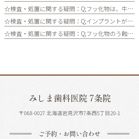
☆検査・処置に関する疑問：Q;フッ化物は、牛乳を飲めば体外に排出される?
☆検査・処置に関する疑問：Q;インプラントが人っている患者さんへのフッ化物応用は?
☆検査・処置に関する疑問：Q;フッ化物のう蝕予防効果は、中性と酸性で異なる?
みしま歯科医院 7条院
〒068-0027 北海道岩見沢市7条西5丁目20-1
ご予約・お問い合わせ