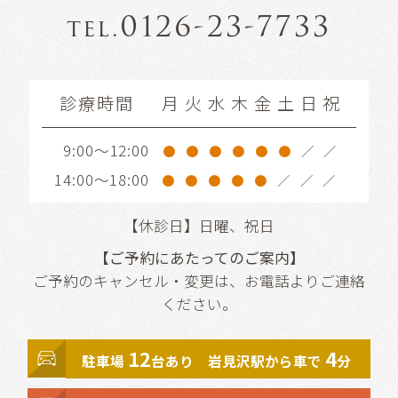
0126-23-7733
tel.
診療時間
月
火
水
木
金
土
日
祝
9:00～12:00
●
●
●
●
●
●
／
／
14:00～18:00
●
●
●
●
●
／
／
／
【休診日】日曜、祝日
【ご予約にあたってのご案内】
ご予約のキャンセル・変更は、お電話よりご連絡
ください。
12
4
駐車場
台あり 岩見沢駅から車で
分