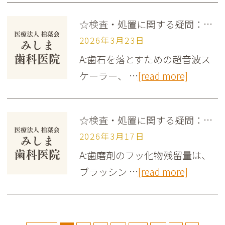
☆検査・処置に関する疑問：Q;スケ一リングで歯(歯冠および歯根)の表面は影響を受ける?
2026年3月23日
A:歯石を落とすための超音波ス
ケーラー、 …
[read more]
☆検査・処置に関する疑問：Q;フッ化物配合歯磨剤使用後の口腔ケアとフッ化物残留量の関係性は？
2026年3月17日
A:歯磨剤のフッ化物残留量は、
ブラッシン …
[read more]