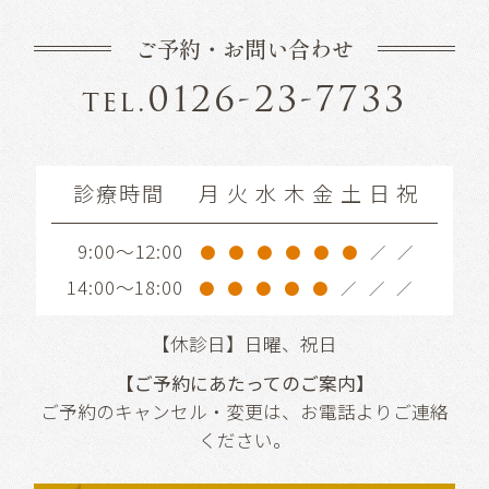
ご予約・お問い合わせ
0126-23-7733
tel.
診療時間
月
火
水
木
金
土
日
祝
9:00～12:00
●
●
●
●
●
●
／
／
14:00～18:00
●
●
●
●
●
／
／
／
【休診日】日曜、祝日
【ご予約にあたってのご案内】
ご予約のキャンセル・変更は、お電話よりご連絡
ください。