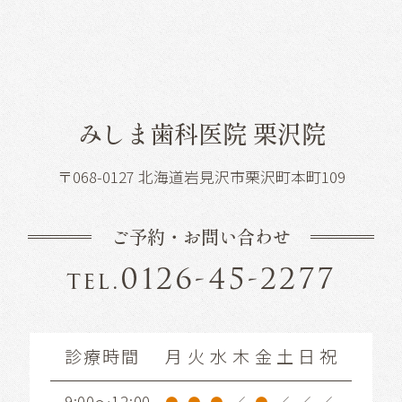
みしま歯科医院 栗沢院
〒068-0127 北海道岩見沢市栗沢町本町109
ご予約・お問い合わせ
0126-45-2277
tel.
診療時間
月
火
水
木
金
土
日
祝
9:00～12:00
●
●
●
／
●
／
／
／