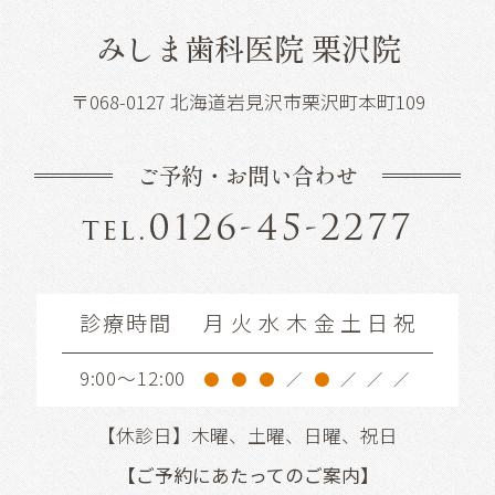
みしま歯科医院 栗沢院
〒068-0127 北海道岩見沢市栗沢町本町109
ご予約・お問い合わせ
0126-45-2277
tel.
診療時間
月
火
水
木
金
土
日
祝
9:00～12:00
●
●
●
／
●
／
／
／
【休診日】木曜、土曜、日曜、祝日
【ご予約にあたってのご案内】