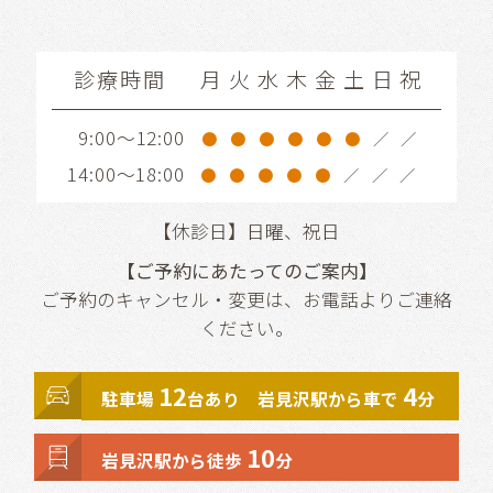
診療時間
月
火
水
木
金
土
日
祝
9:00～12:00
●
●
●
●
●
●
／
／
14:00～18:00
●
●
●
●
●
／
／
／
【休診日】日曜、祝日
【ご予約にあたってのご案内】
ご予約のキャンセル・変更は、お電話よりご連絡
ください。
12
4
駐車場
台あり 岩見沢駅から車で
分
10
岩見沢駅から徒歩
分