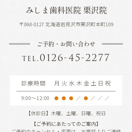
みしま歯科医院 栗沢院
〒068-0127 北海道岩見沢市栗沢町本町109
ご予約・お問い合わせ
0126-45-2277
tel.
診療時間
月
火
水
木
金
土
日
祝
9:00～12:00
●
●
●
／
●
／
／
／
【休診日】木曜、土曜、日曜、祝日
【ご予約にあたってのご案内】
ご予約のキャンセル・変更は、お電話よりご連絡