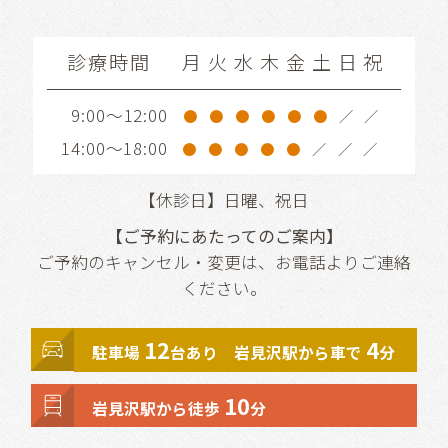
診療時間
月
火
水
木
金
土
日
祝
9:00～12:00
●
●
●
●
●
●
／
／
14:00～18:00
●
●
●
●
●
／
／
／
【休診日】日曜、祝日
【ご予約にあたってのご案内】
ご予約のキャンセル・変更は、お電話よりご連絡
ください。
12
4
駐車場
台あり 岩見沢駅から車で
分
10
岩見沢駅から徒歩
分