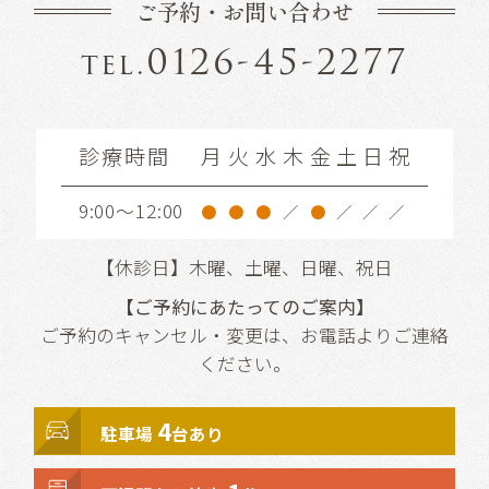
ご予約・お問い合わせ
0126-45-2277
tel.
診療時間
月
火
水
木
金
土
日
祝
9:00～12:00
●
●
●
／
●
／
／
／
【休診日】木曜、土曜、日曜、祝日
【ご予約にあたってのご案内】
ご予約のキャンセル・変更は、お電話よりご連絡
ください。
4
駐車場
台あり