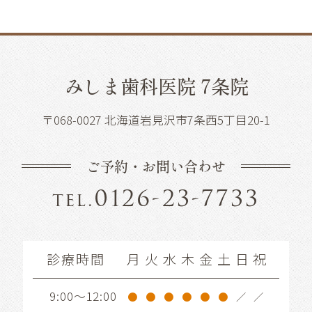
みしま歯科医院 7条院
〒068-0027 北海道岩見沢市7条西5丁目20-1
ご予約・お問い合わせ
0126-23-7733
tel.
診療時間
月
火
水
木
金
土
日
祝
9:00～12:00
●
●
●
●
●
●
／
／