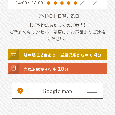
14:00～18:00
●
●
●
●
●
／
／
／
【休診日】日曜、祝日
【ご予約にあたってのご案内】
ご予約のキャンセル・変更は、お電話よりご連絡
ください。
12
4
駐車場
台あり 岩見沢駅から車で
分
10
岩見沢駅から徒歩
分
Google map