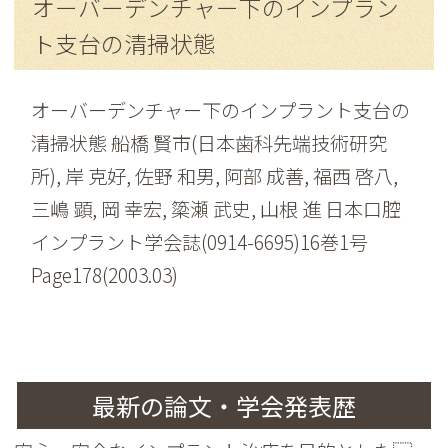
オーバーデンチャー下のインプラン
ト支台の清掃状態
オーバーデンチャー下のインプラント支台の
清掃状態 船橋 賢市(日本歯科先端技術研究
所), 岸 克好, 佐野 和男, 阿部 成善, 福西 啓八,
三嶋 顕, 岡 幸宏, 簗瀬 武史, 山根 進 日本口腔
インプラント学会誌(0914-6695)16巻1号
Page178(2003.03)
最新の論文・学会発表歴