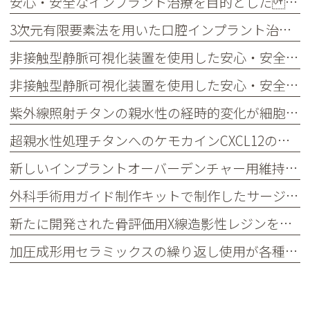
安心・安全なインプラント治療を目的とした Computer guided surgery
3次元有限要素法を用いた口腔インプラント治療の術前シュミレーションの検討
非接触型静脈可視化装置を使用した安心・安全な採血方法の提案
非接触型静脈可視化装置を使用した安心・安全な採血・静脈ライン確保方法の提案
紫外線照射チタンの親水性の経時的変化が細胞接着タンパク質吸着に与える影響
超親水性処理チタンへのケモカインCXCL12の吸着特性
新しいインプラントオーバーデンチャー用維持装置の開発―メタルメール及びプラスチックフィメールによる維持力の評価
外科手術用ガイド制作キットで制作したサージカルガイドとステップドリルを用いた簡便で安全なガイデッドサージェリーシステム
新たに開発された骨評価用X線造影性レジンを用いた診断用ステントのインプラント治療への応用と評価
加圧成形用セラミックスの繰り返し使用が各種物性に及ぼす影響