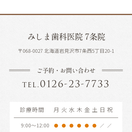
みしま歯科医院 7条院
〒068-0027 北海道岩見沢市7条西5丁目20-1
ご予約・お問い合わせ
0126-23-7733
tel.
診療時間
月
火
水
木
金
土
日
祝
9:00～12:00
●
●
●
●
●
●
／
／