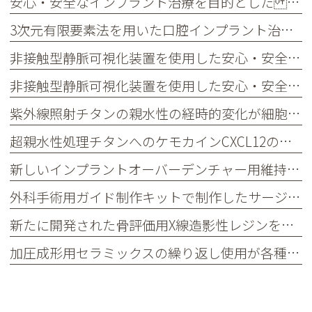
安心・安全なインプラント治療を目的とした Computer guided surgery
3次元有限要素法を用いた口腔インプラント治療の術前シュミレーションの検討
非接触型静脈可視化装置を使用した安心・安全な採血方法の提案
非接触型静脈可視化装置を使用した安心・安全な採血・静脈ライン確保方法の提案
紫外線照射チタンの親水性の経時的変化が細胞接着タンパク質吸着に与える影響
超親水性処理チタンへのケモカインCXCL12の吸着特性
新しいインプラントオーバーデンチャー用維持装置の開発―メタルメール及びプラスチックフィメールによる維持力の評価
外科手術用ガイド制作キットで制作したサージカルガイドとステップドリルを用いた簡便で安全なガイデッドサージェリーシステム
新たに開発された骨評価用X線造影性レジンを用いた診断用ステントのインプラント治療への応用と評価
加圧成形用セラミックスの繰り返し使用が各種物性に及ぼす影響