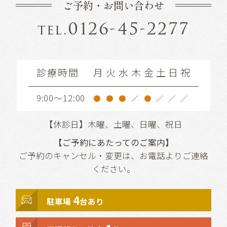
ご予約・お問い合わせ
0126-45-2277
tel.
診療時間
月
火
水
木
金
土
日
祝
9:00～12:00
●
●
●
／
●
／
／
／
【休診日】木曜、土曜、日曜、祝日
【ご予約にあたってのご案内】
ご予約のキャンセル・変更は、お電話よりご連絡
ください。
4
駐車場
台あり