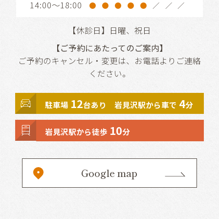
14:00～18:00
●
●
●
●
●
／
／
／
【休診日】日曜、祝日
【ご予約にあたってのご案内】
ご予約のキャンセル・変更は、お電話よりご連絡
ください。
12
4
駐車場
台あり 岩見沢駅から車で
分
10
岩見沢駅から徒歩
分
Google map