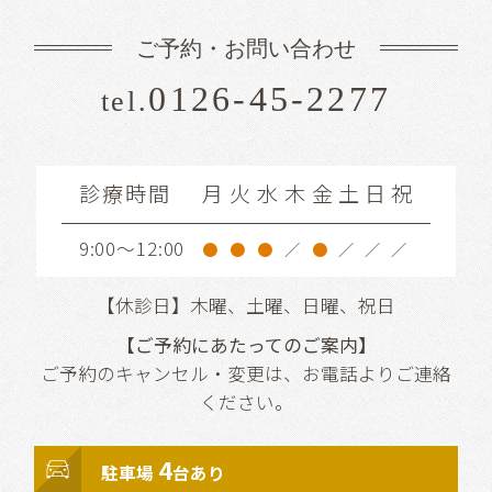
ご予約・お問い合わせ
0126-45-2277
tel.
診療時間
月
火
水
木
金
土
日
祝
9:00～12:00
●
●
●
／
●
／
／
／
【休診日】木曜、土曜、日曜、祝日
【ご予約にあたってのご案内】
ご予約のキャンセル・変更は、お電話よりご連絡
ください。
4
駐車場
台あり