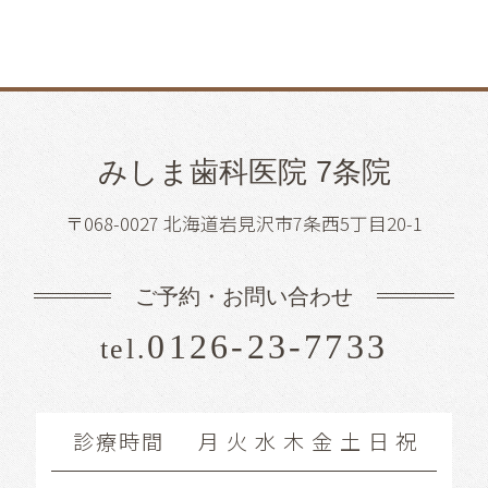
みしま歯科医院 7条院
〒068-0027 北海道岩見沢市7条西5丁目20-1
ご予約・お問い合わせ
0126-23-7733
tel.
診療時間
月
火
水
木
金
土
日
祝