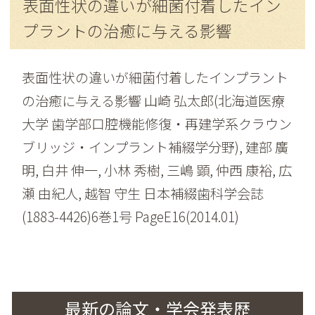
表面性状の違いが細菌付着したイン
プラントの治癒に与える影響
表面性状の違いが細菌付着したインプラント
の治癒に与える影響 山崎 弘太郎(北海道医療
大学 歯学部口腔機能修復・再建学系クラウン
ブリッジ・インプラント補綴学分野), 建部 廣
明, 白井 伸一, 小林 秀樹, 三嶋 顕, 仲西 康裕, 広
瀬 由紀人, 越智 守生 日本補綴歯科学会誌
(1883-4426)6巻1号 PageE16(2014.01)
最新の論文・学会発表歴