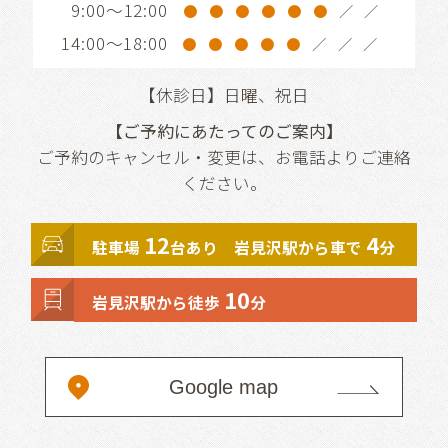
9:00～12:00
●
●
●
●
●
●
／
／
14:00～18:00
●
●
●
●
●
／
／
／
【休診日】日曜、祝日
【ご予約にあたってのご案内】
ご予約のキャンセル・変更は、お電話よりご連絡
ください。
12
4
駐車場
台あり 岩見沢駅から車で
分
10
岩見沢駅から徒歩
分
Google map