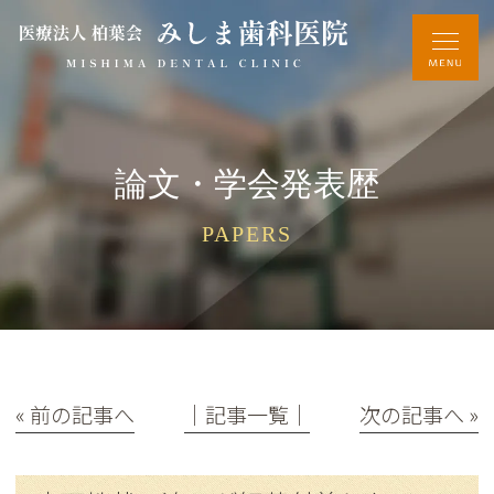
論文・学会発表歴
PAPERS
« 前の記事へ
│記事一覧│
次の記事へ »