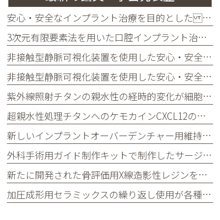
安心・安全なインプラント治療を目的とした Computer guided surgery
3次元有限要素法を用いた口腔インプラント治療の術前シュミレーションの検討
非接触型静脈可視化装置を使用した安心・安全な採血方法の提案
非接触型静脈可視化装置を使用した安心・安全な採血・静脈ライン確保方法の提案
紫外線照射チタンの親水性の経時的変化が細胞接着タンパク質吸着に与える影響
超親水性処理チタンへのケモカインCXCL12の吸着特性
新しいインプラントオーバーデンチャー用維持装置の開発―メタルメール及びプラスチックフィメールによる維持力の評価
外科手術用ガイド制作キットで制作したサージカルガイドとステップドリルを用いた簡便で安全なガイデッドサージェリーシステム
新たに開発された骨評価用X線造影性レジンを用いた診断用ステントのインプラント治療への応用と評価
加圧成形用セラミックスの繰り返し使用が各種物性に及ぼす影響