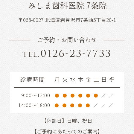
みしま歯科医院 7条院
〒068-0027 北海道岩見沢市7条西5丁目20-1
ご予約・お問い合わせ
0126-23-7733
tel.
診療時間
月
火
水
木
金
土
日
祝
9:00～12:00
●
●
●
●
●
●
／
／
14:00～18:00
●
●
●
●
●
／
／
／
【休診日】日曜、祝日
【ご予約にあたってのご案内】