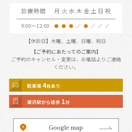
診療時間
月
火
水
木
金
土
日
祝
9:00～12:00
●
●
●
／
●
／
／
／
【休診日】木曜、土曜、日曜、祝日
【ご予約にあたってのご案内】
ご予約のキャンセル・変更は、お電話よりご連絡
ください。
4
駐車場
台あり
1
栗沢駅から徒歩
分
Google map