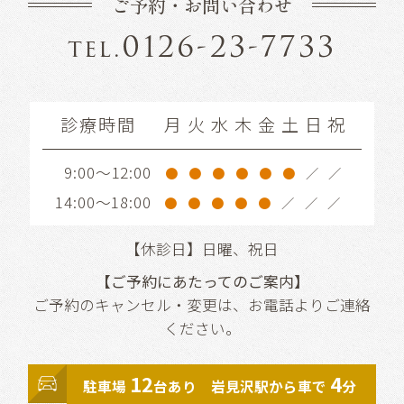
ご予約・お問い合わせ
0126-23-7733
tel.
診療時間
月
火
水
木
金
土
日
祝
9:00～12:00
●
●
●
●
●
●
／
／
14:00～18:00
●
●
●
●
●
／
／
／
【休診日】日曜、祝日
【ご予約にあたってのご案内】
ご予約のキャンセル・変更は、お電話よりご連絡
ください。
12
4
駐車場
台あり 岩見沢駅から車で
分