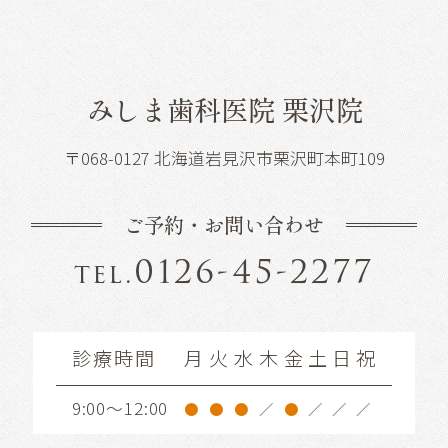
みしま歯科医院 栗沢院
〒068-0127 北海道岩見沢市栗沢町本町109
ご予約・お問い合わせ
0126-45-2277
tel.
診療時間
月
火
水
木
金
土
日
祝
9:00～12:00
●
●
●
／
●
／
／
／