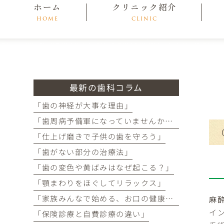
ホーム
クリニック紹介
HOME
CLINIC
最新の歯科コラム
「歯の神経が大事な理由」
「歯周病予備軍になっていませんか？」
「仕上げ磨きで子供の歯を守ろう」
「歯がない部分の治療法」
「歯の変色や黄ばみはなぜ起こる？」
「顎まわりをほぐしてリラックス」
「家族みんなで始める、お口の健康チェック」
麻
イ
「保険診療と自費診療の違い」