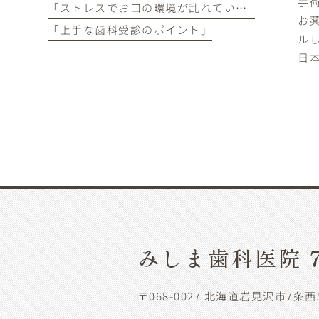
手
「ストレスでお口の環境が乱れていませんか？」
お
「上手な歯科受診のポイント」
ル
日
みしま歯科医院 
〒068-0027 北海道岩見沢市7条西