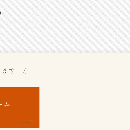
療
します