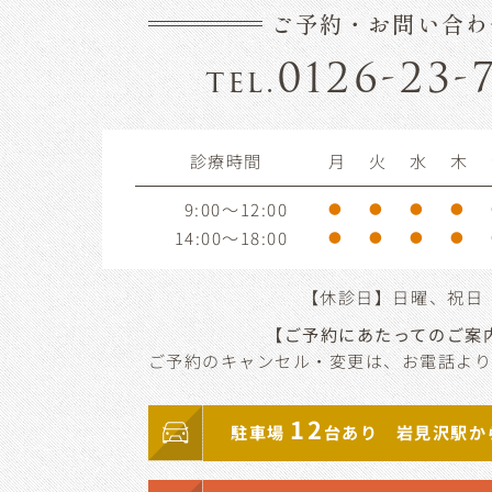
ご予約・お問い合わ
0126-23-
tel.
診療時間
月
火
水
木
9:00～12:00
●
●
●
●
14:00～18:00
●
●
●
●
【休診日】日曜、祝日
【ご予約にあたってのご案
ご予約のキャンセル・変更は、お電話よ
12
駐車場
台あり 岩見沢駅か