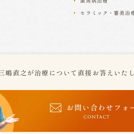
歯周病治療
セラミック・審美治
三嶋直之が治療について
直接お答えいた