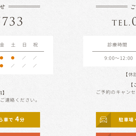
せ
7733
tel.
金
土
日
祝
診療時間
9:00～12:00
●
●
／
／
●
／
／
／
【休
【
ご予約のキャンセ
内】
りご連絡ください。
4
ら車で
分
駐車場