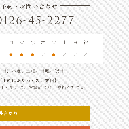
ご予約・お問い合わせ
0126-45-2277
月
火
水
木
金
土
日
祝
●
●
●
／
●
／
／
／
診日】木曜、土曜、日曜、祝日
ご予約にあたってのご案内】
ル・変更は、お電話よりご連絡ください。
4
台あり