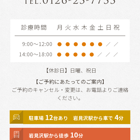
0126-23-7733
tel.
診療時間
月
火
水
木
金
土
日
祝
9:00～12:00
●
●
●
●
●
●
／
／
14:00～18:00
●
●
●
●
●
／
／
／
【休診日】日曜、祝日
【ご予約にあたってのご案内】
ご予約のキャンセル・変更は、お電話よりご連絡
ください。
12
4
駐車場
台あり 岩見沢駅から車で
分
10
岩見沢駅から徒歩
分