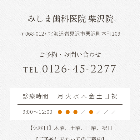
みしま歯科医院 栗沢院
〒068-0127 北海道岩見沢市栗沢町本町109
ご予約・お問い合わせ
0126-45-2277
tel.
診療時間
月
火
水
木
金
土
日
祝
9:00～12:00
●
●
●
／
●
／
／
／
【休診日】木曜、土曜、日曜、祝日
【ご予約にあたってのご案内】