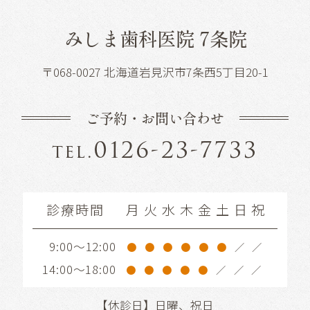
みしま歯科医院 7条院
〒068-0027 北海道岩見沢市7条西5丁目20-1
ご予約・お問い合わせ
0126-23-7733
tel.
診療時間
月
火
水
木
金
土
日
祝
9:00～12:00
●
●
●
●
●
●
／
／
14:00～18:00
●
●
●
●
●
／
／
／
【休診日】日曜、祝日