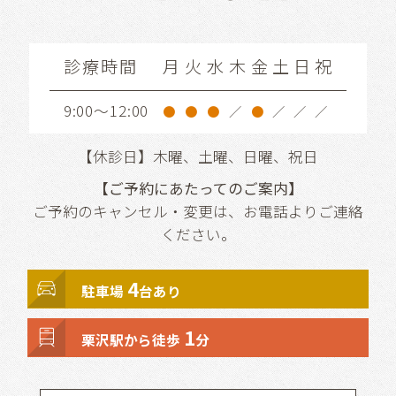
診療時間
月
火
水
木
金
土
日
祝
9:00～12:00
●
●
●
／
●
／
／
／
【休診日】木曜、土曜、日曜、祝日
【ご予約にあたってのご案内】
ご予約のキャンセル・変更は、お電話よりご連絡
ください。
4
駐車場
台あり
1
栗沢駅から徒歩
分