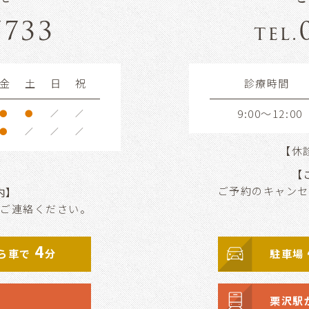
7733
tel.
金
土
日
祝
診療時間
9:00～12:00
●
●
／
／
●
／
／
／
【休
【
ご予約のキャンセ
内】
りご連絡ください。
4
ら車で
分
駐車場
栗沢駅