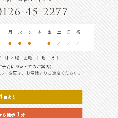
0126-45-2277
月
火
水
木
金
土
日
祝
●
●
●
／
●
／
／
／
診日】木曜、土曜、日曜、祝日
ご予約にあたってのご案内】
ル・変更は、お電話よりご連絡ください。
4
台あり
1
から徒歩
分