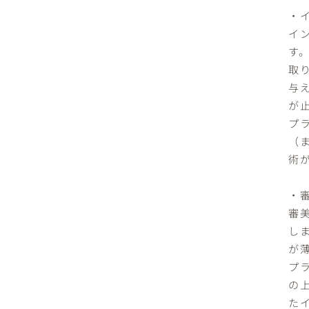
・
イ
す
取
与
が
プ
（
術
・
審
し
が
プ
の
た