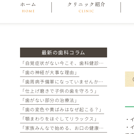
ホーム
クリニック紹介
HOME
CLINIC
最新の歯科コラム
「自覚症状がない今こそ、歯科健診を!」
「歯の神経が大事な理由」
「歯周病予備軍になっていませんか？」
「仕上げ磨きで子供の歯を守ろう」
「歯がない部分の治療法」
「歯の変色や黄ばみはなぜ起こる？」
「顎まわりをほぐしてリラックス」
・
・
「家族みんなで始める、お口の健康チェック」