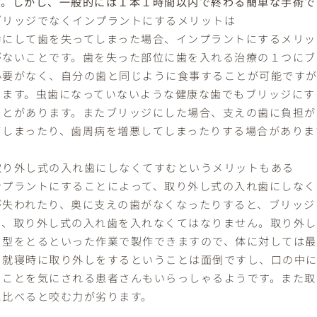
す。しかし、一般的には１本１時間以内で終わる簡単な手術で
ブリッジでなくインプラントにするメリットは
幸にして歯を失ってしまった場合、インプラントにするメリッ
がないことです。歯を失った部位に歯を入れる治療の１つにブ
必要がなく、自分の歯と同じように食事することが可能ですが
ります。虫歯になっていないような健康な歯でもブリッジにす
ことがあります。またブリッジにした場合、支えの歯に負担が
てしまったり、歯周病を増悪してしまったりする場合がありま
取り外し式の入れ歯にしなくてすむというメリットもある
ンプラントにすることによって、取り外し式の入れ歯にしなく
が失われたり、奥に支えの歯がなくなったりすると、ブリッジ
と、取り外し式の入れ歯を入れなくてはなりません。取り外
。型をとるといった作業で製作できますので、体に対しては最
、就寝時に取り外しをするということは面倒ですし、口の中
ることを気にされる患者さんもいらっしゃるようです。また取
に比べると咬む力が劣ります。