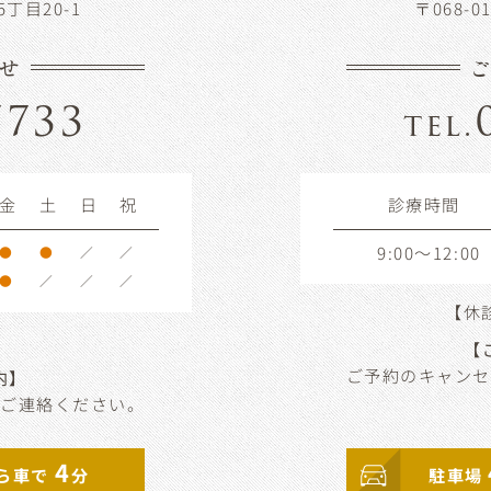
5丁目20-1
〒068-
せ
7733
tel.
金
土
日
祝
診療時間
9:00～12:00
●
●
／
／
●
／
／
／
【休
【
ご予約のキャンセ
内】
りご連絡ください。
4
ら車で
分
駐車場