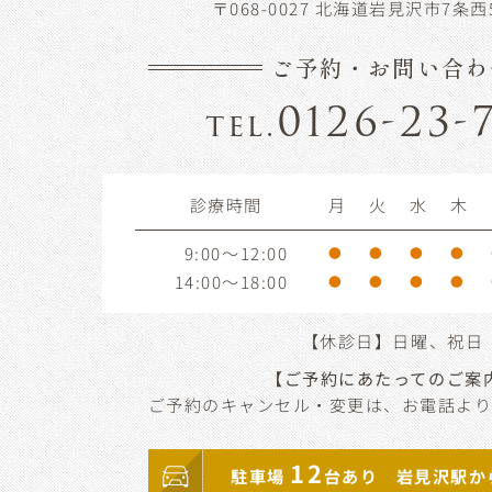
〒068-0027 北海道岩見沢市7条西
ご予約・お問い合わ
0126-23-
tel.
診療時間
月
火
水
木
9:00～12:00
●
●
●
●
14:00～18:00
●
●
●
●
【休診日】日曜、祝日
【ご予約にあたってのご案
ご予約のキャンセル・変更は、お電話よ
12
駐車場
台あり 岩見沢駅か