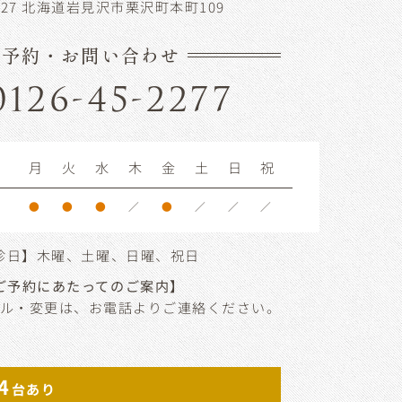
0127 北海道岩見沢市栗沢町本町109
ご予約・お問い合わせ
0126-45-2277
月
火
水
木
金
土
日
祝
●
●
●
／
●
／
／
／
診日】木曜、土曜、日曜、祝日
ご予約にあたってのご案内】
ル・変更は、お電話よりご連絡ください。
4
台あり