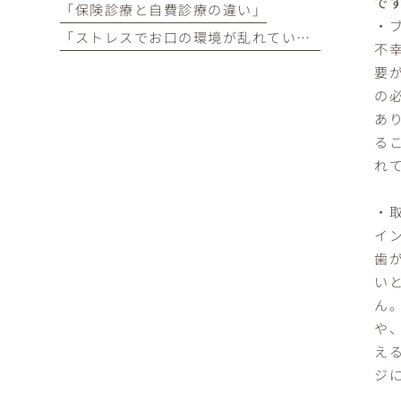
で
「保険診療と自費診療の違い」
・
「ストレスでお口の環境が乱れていませんか？」
不
要
の
あ
る
れ
・
イ
歯
い
ん
や
え
ジ