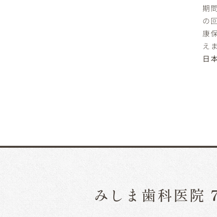
期
の
康
え
日
みしま歯科医院 