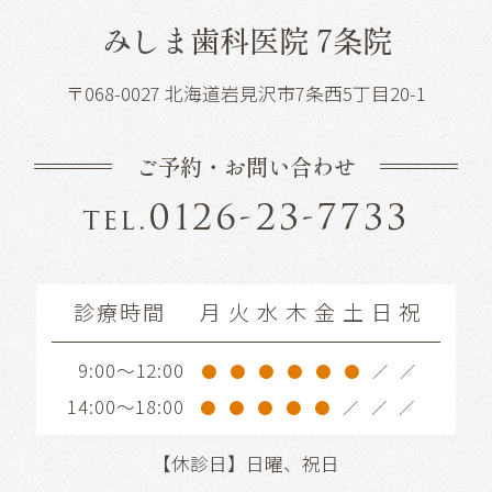
みしま歯科医院 7条院
〒068-0027 北海道岩見沢市7条西5丁目20-1
ご予約・お問い合わせ
0126-23-7733
tel.
診療時間
月
火
水
木
金
土
日
祝
9:00～12:00
●
●
●
●
●
●
／
／
14:00～18:00
●
●
●
●
●
／
／
／
【休診日】日曜、祝日