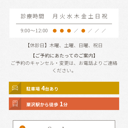
診療時間
月
火
水
木
金
土
日
祝
9:00～12:00
●
●
●
／
●
／
／
／
【休診日】木曜、土曜、日曜、祝日
【ご予約にあたってのご案内】
ご予約のキャンセル・変更は、お電話よりご連絡
ください。
4
駐車場
台あり
1
栗沢駅から徒歩
分