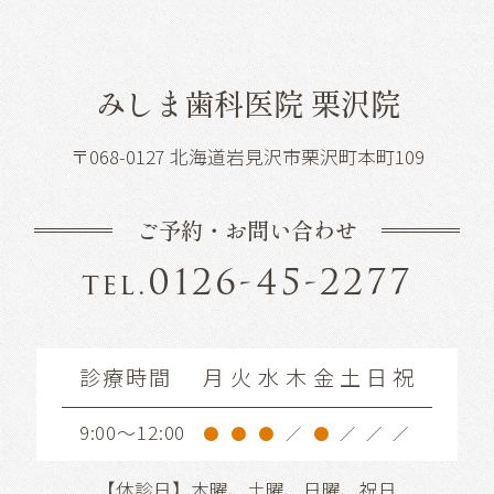
みしま歯科医院 栗沢院
〒068-0127 北海道岩見沢市栗沢町本町109
ご予約・お問い合わせ
0126-45-2277
tel.
診療時間
月
火
水
木
金
土
日
祝
9:00～12:00
●
●
●
／
●
／
／
／
【休診日】木曜、土曜、日曜、祝日