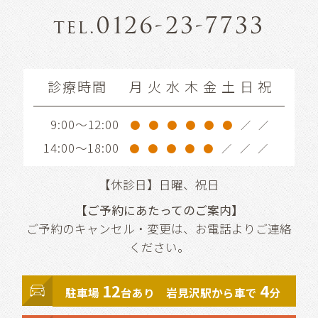
0126-23-7733
tel.
診療時間
月
火
水
木
金
土
日
祝
9:00～12:00
●
●
●
●
●
●
／
／
14:00～18:00
●
●
●
●
●
／
／
／
【休診日】日曜、祝日
【ご予約にあたってのご案内】
ご予約のキャンセル・変更は、お電話よりご連絡
ください。
12
4
駐車場
台あり 岩見沢駅から車で
分